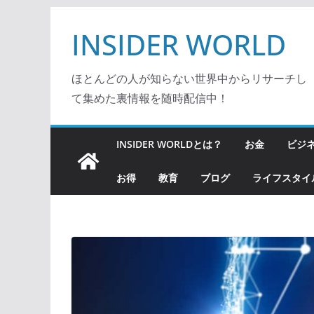
コ
INSIDER WORLD
ン
テ
ン
ほとんどの人が知らない世界中からリサーチし
ツ
て集めた裏情報を随時配信中！
へ
ス
INSIDER WORLDとは？
お金
ビジ
キ
ッ
お得
教育
ブログ
ライフスタイ
プ