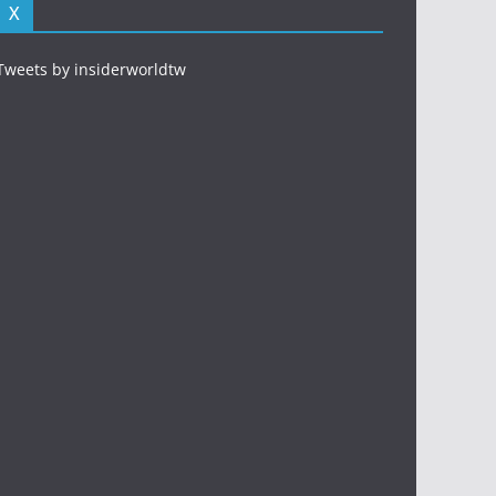
X
Tweets by insiderworldtw