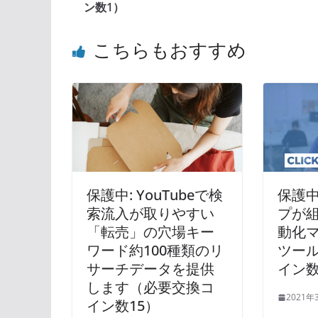
ン数1）
こちらもおすすめ
保護中: YouTubeで検
保護中
索流入が取りやすい
プが
「転売」の穴場キー
動化
ワード約100種類のリ
ツー
サーチデータを提供
イン数
します（必要交換コ
2021年
イン数15）