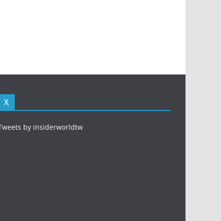
X
Tweets by insiderworldtw