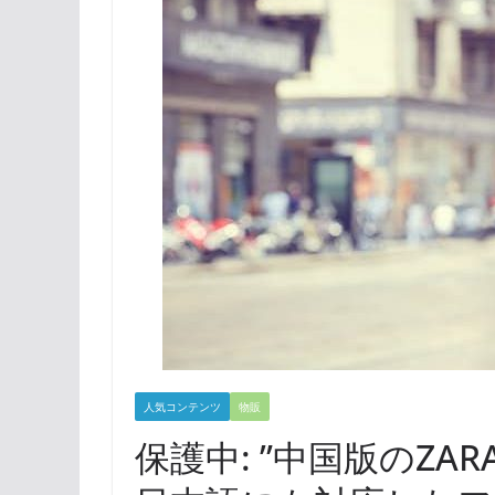
人気コンテンツ
物販
保護中: ”中国版のZA