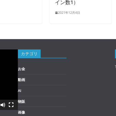
イン数1）
2021年12月4日
カテゴリ
お金
動画
AI
物販
画像