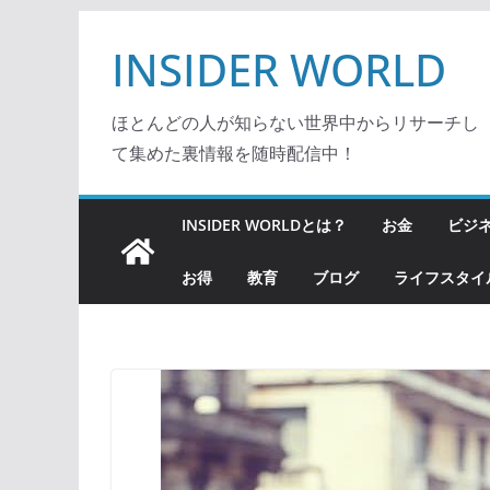
コ
INSIDER WORLD
ン
テ
ン
ほとんどの人が知らない世界中からリサーチし
ツ
て集めた裏情報を随時配信中！
へ
ス
INSIDER WORLDとは？
お金
ビジ
キ
ッ
お得
教育
ブログ
ライフスタイ
プ