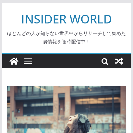
コ
INSIDER WORLD
ン
テ
ン
ほとんどの人が知らない世界中からリサーチして集めた
ツ
裏情報を随時配信中！
へ
ス
キ
ッ
プ