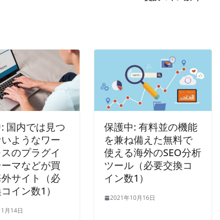
: 国内では見つ
保護中: 有料並の機能
ないようなワー
を兼ね備えた無料で
レスのプラグイ
使える海外のSEO分析
テーマなどが買
ツール（必要交換コ
海外サイト（必
イン数1）
コイン数1）
2021年10月16日
11月14日