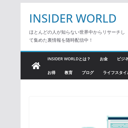
コ
INSIDER WORLD
ン
テ
ン
ほとんどの人が知らない世界中からリサーチし
ツ
て集めた裏情報を随時配信中！
へ
ス
INSIDER WORLDとは？
お金
ビジ
キ
ッ
お得
教育
ブログ
ライフスタイ
プ