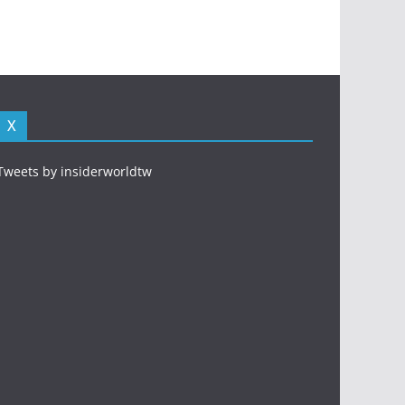
X
Tweets by insiderworldtw