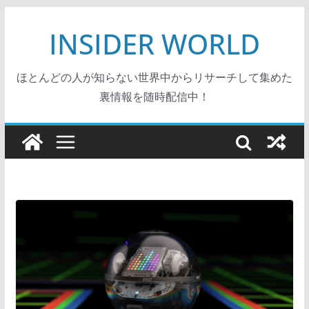
コ
INSIDER WORLD
ン
テ
ン
ほとんどの人が知らない世界中からリサーチして集めた
ツ
裏情報を随時配信中！
へ
ス
キ
ッ
プ