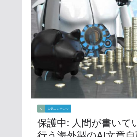
AI
人気コンテンツ
保護中: 人間が書い
行う海外製のAI文章