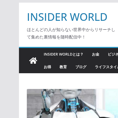
コ
INSIDER WORLD
ン
テ
ン
ほとんどの人が知らない世界中からリサーチし
ツ
て集めた裏情報を随時配信中！
へ
ス
INSIDER WORLDとは？
お金
ビジ
キ
ッ
お得
教育
ブログ
ライフスタイ
プ