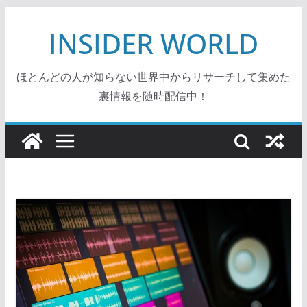
コ
INSIDER WORLD
ン
テ
ン
ほとんどの人が知らない世界中からリサーチして集めた
ツ
裏情報を随時配信中！
へ
ス
キ
ッ
プ